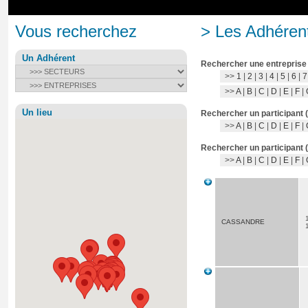
Vous recherchez
> Les Adhérent
Un Adhérent
Rechercher une entreprise
>>
1
|
2
|
3
|
4
|
5
|
6
|
7
>>
A
|
B
|
C
|
D
|
E
|
F
|
Un lieu
Rechercher un participant 
>>
A
|
B
|
C
|
D
|
E
|
F
|
Rechercher un participant 
>>
A
|
B
|
C
|
D
|
E
|
F
|
CASSANDRE