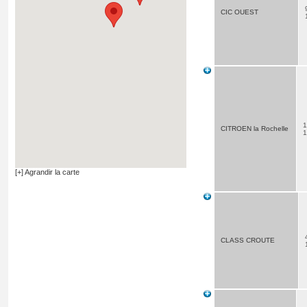
CIC OUEST
1
CITROEN la Rochelle
[+] Agrandir la carte
CLASS CROUTE