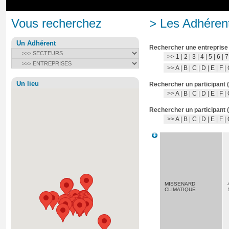
Vous recherchez
> Les Adhérent
Un Adhérent
Rechercher une entreprise
>>
1
|
2
|
3
|
4
|
5
|
6
|
7
>>
A
|
B
|
C
|
D
|
E
|
F
|
Un lieu
Rechercher un participant 
>>
A
|
B
|
C
|
D
|
E
|
F
|
Rechercher un participant 
>>
A
|
B
|
C
|
D
|
E
|
F
|
MISSENARD
CLIMATIQUE