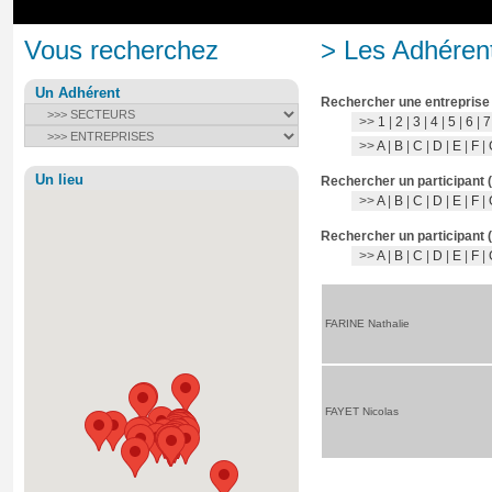
Vous recherchez
> Les Adhérent
Un Adhérent
Rechercher une entreprise
>>
1
|
2
|
3
|
4
|
5
|
6
|
7
>>
A
|
B
|
C
|
D
|
E
|
F
|
Un lieu
Rechercher un participant 
>>
A
|
B
|
C
|
D
|
E
|
F
|
Rechercher un participant 
>>
A
|
B
|
C
|
D
|
E
|
F
|
FARINE Nathalie
FAYET Nicolas