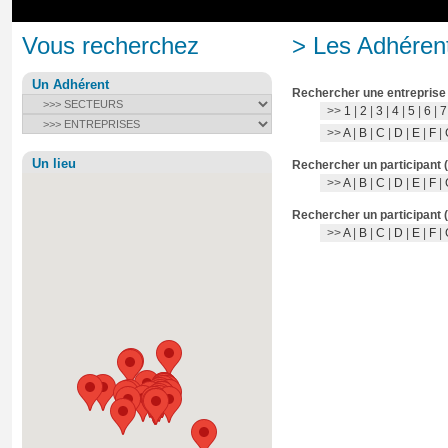
Vous recherchez
> Les Adhérent
Un Adhérent
Rechercher une entreprise
>>
1
|
2
|
3
|
4
|
5
|
6
|
7
>>
A
|
B
|
C
|
D
|
E
|
F
|
Un lieu
Rechercher un participant 
>>
A
|
B
|
C
|
D
|
E
|
F
|
Rechercher un participant 
>>
A
|
B
|
C
|
D
|
E
|
F
|