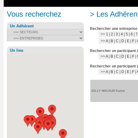
Vous recherchez
> Les Adhérent
Un Adhérent
Rechercher une entreprise
>>
1
|
2
|
3
|
4
|
5
|
6
|
7
>>
A
|
B
|
C
|
D
|
E
|
F
|
Un lieu
Rechercher un participant 
>>
A
|
B
|
C
|
D
|
E
|
F
|
Rechercher un participant 
>>
A
|
B
|
C
|
D
|
E
|
F
|
JOLLY MACAUD Karine