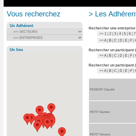
Vous recherchez
> Les Adhérent
Un Adhérent
Rechercher une entreprise
>>
1
|
2
|
3
|
4
|
5
|
6
|
7
>>
A
|
B
|
C
|
D
|
E
|
F
|
Un lieu
Rechercher un participant 
>>
A
|
B
|
C
|
D
|
E
|
F
|
Rechercher un participant 
>>
A
|
B
|
C
|
D
|
E
|
F
|
PESENTI Claudie
PETIT Damien
PETIT Vincent