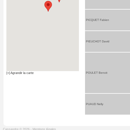
PICQUET Fabien
PIEUCHOT David
[+] Agrandir la carte
POULET Benoit
PUAUD Nelly
Cassandre © 2026
-
Mentions légales