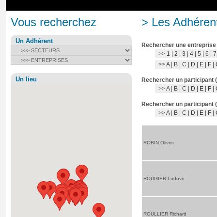
Vous recherchez
> Les Adhérent
Un Adhérent
Rechercher une entreprise
>>
1
|
2
|
3
|
4
|
5
|
6
|
7
>>
A
|
B
|
C
|
D
|
E
|
F
|
Un lieu
Rechercher un participant 
>>
A
|
B
|
C
|
D
|
E
|
F
|
Rechercher un participant 
>>
A
|
B
|
C
|
D
|
E
|
F
|
ROBIN Olivier
ROUGIER Ludovic
ROULLIER Richard