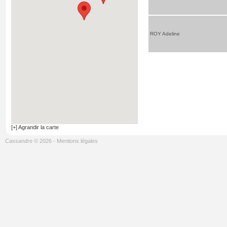
ROY Adeline
[+] Agrandir la carte
Cassandre © 2026
-
Mentions légales