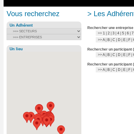
Vous recherchez
> Les Adhérent
Un Adhérent
Rechercher une entreprise
>>
1
|
2
|
3
|
4
|
5
|
6
|
7
>>
A
|
B
|
C
|
D
|
E
|
F
|
Un lieu
Rechercher un participant 
>>
A
|
B
|
C
|
D
|
E
|
F
|
Rechercher un participant 
>>
A
|
B
|
C
|
D
|
E
|
F
|