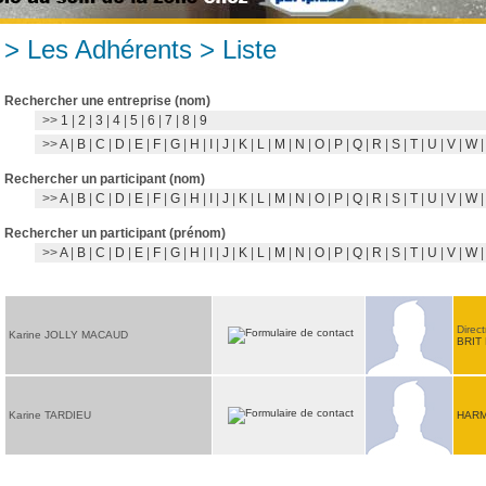
> Les Adhérents > Liste
Rechercher une entreprise (nom)
>>
1
|
2
|
3
|
4
|
5
|
6
|
7
|
8
|
9
>>
A
|
B
|
C
|
D
|
E
|
F
|
G
|
H
|
I
|
J
|
K
|
L
|
M
|
N
|
O
|
P
|
Q
|
R
|
S
|
T
|
U
|
V
|
W
Rechercher un participant (nom)
>>
A
|
B
|
C
|
D
|
E
|
F
|
G
|
H
|
I
|
J
|
K
|
L
|
M
|
N
|
O
|
P
|
Q
|
R
|
S
|
T
|
U
|
V
|
W
Rechercher un participant (prénom)
>>
A
|
B
|
C
|
D
|
E
|
F
|
G
|
H
|
I
|
J
|
K
|
L
|
M
|
N
|
O
|
P
|
Q
|
R
|
S
|
T
|
U
|
V
|
W
Direct
Karine JOLLY MACAUD
BRIT
Karine TARDIEU
HARM