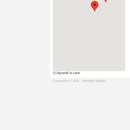
[+] Agrandir la carte
Cassandre © 2026
-
Mentions légales