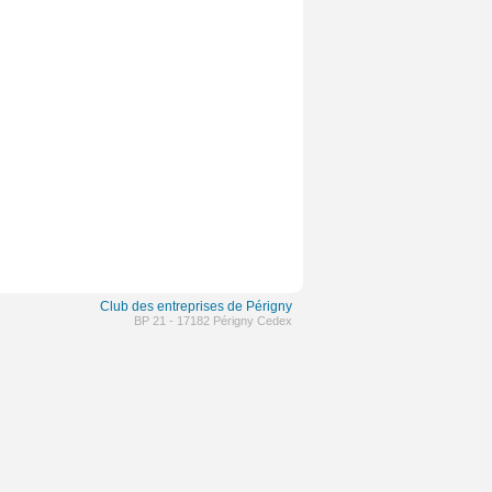
Club
des
entreprises de Périgny
BP 21 - 17182 Périgny Cedex