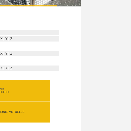
|
X
|
Y
|
Z
|
X
|
Y
|
Z
|
X
|
Y
|
Z
rice
 HOTEL
ONIE MUTUELLE