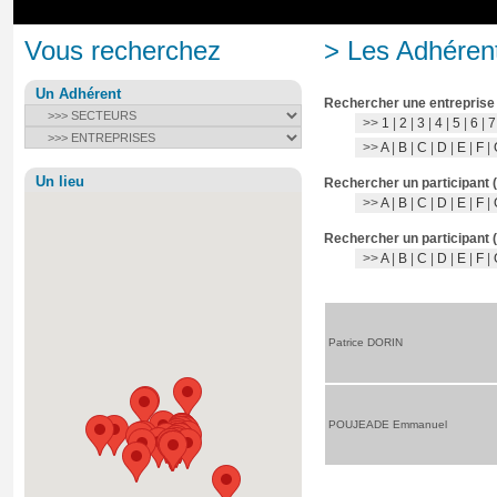
Vous recherchez
> Les Adhérent
Un Adhérent
Rechercher une entreprise
>>
1
|
2
|
3
|
4
|
5
|
6
|
7
>>
A
|
B
|
C
|
D
|
E
|
F
|
Un lieu
Rechercher un participant 
>>
A
|
B
|
C
|
D
|
E
|
F
|
Rechercher un participant 
>>
A
|
B
|
C
|
D
|
E
|
F
|
Patrice DORIN
POUJEADE Emmanuel