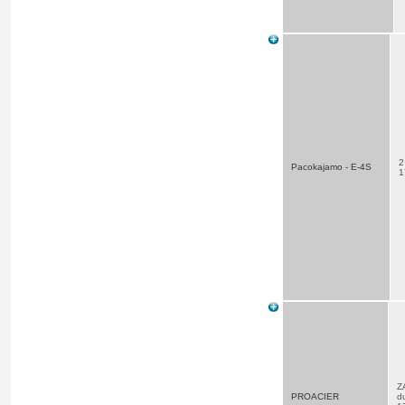
2
Pacokajamo - E-4S
1
Z
PROACIER
d