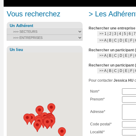
Vous recherchez
> Les Adhérent
Un Adhérent
Rechercher une entreprise
>>
1
|
2
|
3
|
4
|
5
|
6
|
7
>>
A
|
B
|
C
|
D
|
E
|
F
|
Un lieu
Rechercher un participant 
>>
A
|
B
|
C
|
D
|
E
|
F
|
Rechercher un participant 
>>
A
|
B
|
C
|
D
|
E
|
F
|
Pour contacter
Jessica HU
c
Nom*
Prenom*
Adresse*
Code postal*
Localité*