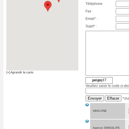
Téléphone
Fax
Email* :
Sujet* :
[+] Agrandir la carte
Veuillez saisir le code ci-d
*cha
ABALONE
Agence SWISSLIFE