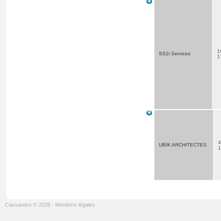
1
SS2i Services
1
4
UBIK ARCHITECTES
Cassandre © 2026
-
Mentions légales