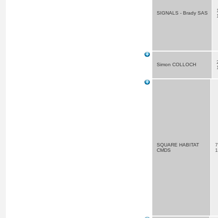
SIGNALS - Brady SAS
Simon COLLOCH
SQUARE HABITAT
7
CMDS