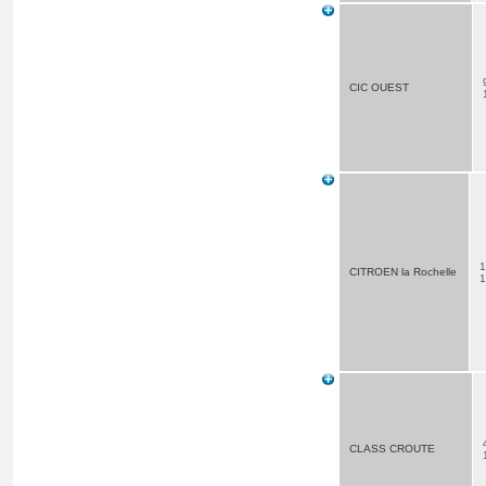
CIC OUEST
1
CITROEN la Rochelle
CLASS CROUTE