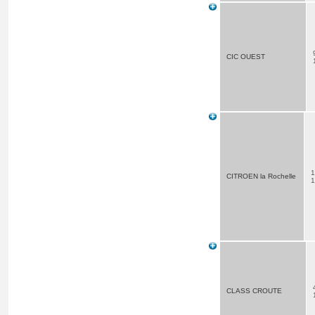
CIC OUEST
1
CITROEN la Rochelle
CLASS CROUTE