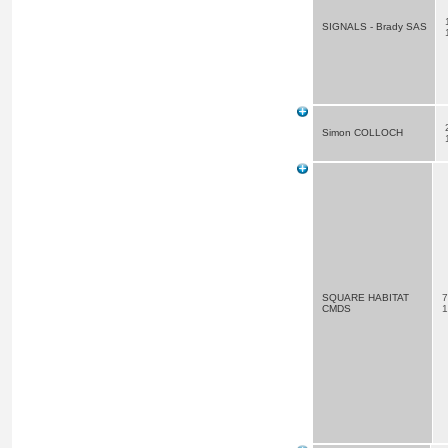
SIGNALS - Brady SAS
Simon COLLOCH
SQUARE HABITAT
7
CMDS