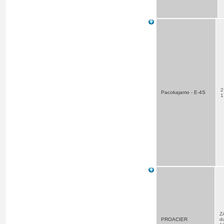
2
Pacokajamo - E-4S
1
Z
PROACIER
d