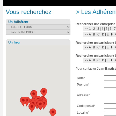
Vous recherchez
> Les Adhérent
Un Adhérent
Rechercher une entreprise
>>
1
|
2
|
3
|
4
|
5
|
6
|
7
>>
A
|
B
|
C
|
D
|
E
|
F
|
Un lieu
Rechercher un participant 
>>
A
|
B
|
C
|
D
|
E
|
F
|
Rechercher un participant 
>>
A
|
B
|
C
|
D
|
E
|
F
|
Pour contacter
Jean-Bapti
Nom*
Prenom*
Adresse*
Code postal*
Localité*