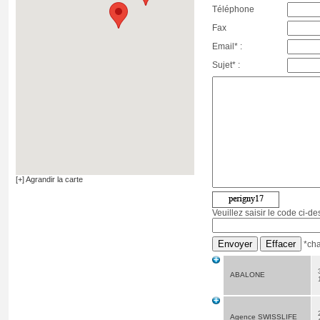
Téléphone
Fax
Email* :
Sujet* :
[+] Agrandir la carte
Veuillez saisir le code ci-d
*cha
ABALONE
Agence SWISSLIFE