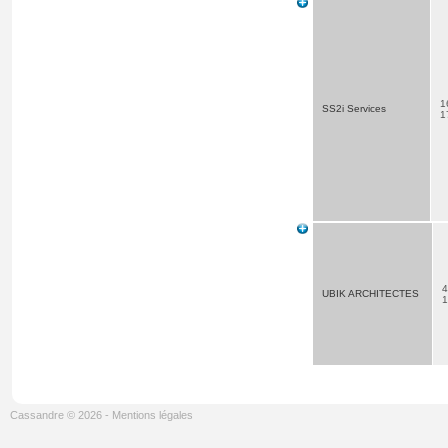
1
SS2i Services
1
4
UBIK ARCHITECTES
Cassandre © 2026
-
Mentions légales